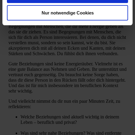
Was macht eine gute Beziehung aus
Nur notwendige Cookies
Gute Beziehungen sind für mich sowohl beruflich und privat
Begegnungen mit Menschen, die dir mehr Energie geben als
das sie dir ziehen. Es sind Begegnungen mit Menschen, die
sich für dich als Person interessieren. Bei denen, du dich nicht
verstellen musst, sondern so sein kannst, wie du bist. Sie
akzeptieren dich mit all deinen Ecken und Kanten, mit deinen
Stärken und Schwächen. Du fühlst dich ihnen verbunden.
Gute Beziehungen sind keine Energieräuber. Vielmehr ist es
eine gute Balance aus Nehmen und Geben. Ihr unterstützt und
vertraut euch gegenseitig. Du brauchst keine Sorge haben,
dass dir diese Person in den Rücken fällt oder dich hintergeht.
Und das ist für mich insbesondere im beruflichen Kontext
sehr wichtig.
Und vielleicht nimmst du dir nun ein paar Minuten Zeit, zu
reflektieren:
Welche Beziehungen sind aktuell wichtig in deinem
Leben – beruflich und privat?
Was sind sehr nahe Beziehungen? Was sind entfernte