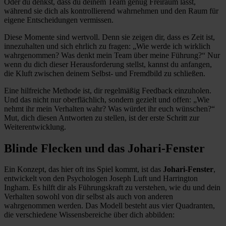
Oder du denkst, dass du deinem Team genug Freiraum lässt,
während sie dich als kontrollierend wahrnehmen und den Raum für
eigene Entscheidungen vermissen.
Diese Momente sind wertvoll. Denn sie zeigen dir, dass es Zeit ist,
innezuhalten und sich ehrlich zu fragen: „Wie werde ich wirklich
wahrgenommen? Was denkt mein Team über meine Führung?“ Nur
wenn du dich dieser Herausforderung stellst, kannst du anfangen,
die Kluft zwischen deinem Selbst- und Fremdbild zu schließen.
Eine hilfreiche Methode ist, dir regelmäßig Feedback einzuholen.
Und das nicht nur oberflächlich, sondern gezielt und offen: „Wie
nehmt ihr mein Verhalten wahr? Was würdet ihr euch wünschen?“
Mut, dich diesen Antworten zu stellen, ist der erste Schritt zur
Weiterentwicklung.
Blinde Flecken und das Johari-Fenster
Ein Konzept, das hier oft ins Spiel kommt, ist das
Johari-Fenster
,
entwickelt von den Psychologen Joseph Luft und Harrington
Ingham. Es hilft dir als Führungskraft zu verstehen, wie du und dein
Verhalten sowohl von dir selbst als auch von anderen
wahrgenommen werden. Das Modell besteht aus vier Quadranten,
die verschiedene Wissensbereiche über dich abbilden: