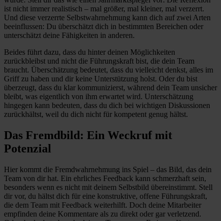
ist nicht immer realistisch – mal größer, mal kleiner, mal verzerrt.
Und diese verzerrte Selbstwahrnehmung kann dich auf zwei Arten
beeinflussen: Du überschätzt dich in bestimmten Bereichen oder
unterschätzt deine Fähigkeiten in anderen.
Beides führt dazu, dass du hinter deinen Möglichkeiten
zurückbleibst und nicht die Führungskraft bist, die dein Team
braucht. Überschätzung bedeutet, dass du vielleicht denkst, alles im
Griff zu haben und dir keine Unterstützung holst. Oder du bist
überzeugt, dass du klar kommunizierst, während dein Team unsicher
bleibt, was eigentlich von ihm erwartet wird. Unterschätzung
hingegen kann bedeuten, dass du dich bei wichtigen Diskussionen
zurückhältst, weil du dich nicht für kompetent genug hältst.
Das Fremdbild: Ein Weckruf mit
Potenzial
Hier kommt die Fremdwahrnehmung ins Spiel – das Bild, das dein
Team von dir hat. Ein ehrliches Feedback kann schmerzhaft sein,
besonders wenn es nicht mit deinem Selbstbild übereinstimmt. Stell
dir vor, du hältst dich für eine konstruktive, offene Führungskraft,
die dem Team mit Feedback weiterhilft. Doch deine Mitarbeiter
empfinden deine Kommentare als zu direkt oder gar verletzend.