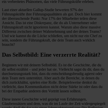
ein verbreitetes Phänomen, das viele Führungskräfte erleben.
Laut einer aktuellen Gallup-Studie bewerten 97% der
Führungskräfte ihre Führungsqualitäten als gut. Doch hier kommt
der überraschende Punkt: Nur 17% der Mitarbeiter teilen diese
Ansicht. Das ist eine Diskrepanz, die du als Unternehmer oder
Führungskraft nicht ignorieren kannst. Warum also diese massive
Differenz zwischen deiner Wahrnehmung und der deines Teams?
Und wie kannst du die Lücke schließen, um nicht nur ein Chef zu
sein, sondern die Führungskraft, die dein Team auch wirklich
braucht?
Das Selbstbild: Eine verzerrte Realität?
Beginnen wir mit deinem Selbstbild. Es ist die Geschichte, die du
dir selbst erzählst – und jeder hat sie. Vielleicht sagst du dir, dass du
durchsetzungsstark bist, dass du entscheidungsfreudig agierst oder
dein Team stets unterstützt. Aber auch die Bereiche, in denen du
dich zurückhältst, spielen eine Rolle. Beispielsweise denkst du
vielleicht, dass Kommunikation nicht deine Stärke ist oder dass du
bei der Empathie anderen den Vortritt lassen solltest.
Diese innere Geschichte wird geprägt von Erfahrungen,
Glaubenssätzen und dem, was dir im Laufe der Zeit widergespiegelt
wurde. Stell dir das wie einen Jahrmarktspiegel vor: Die Reflexion