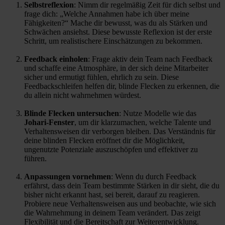
Selbstreflexion
: Nimm dir regelmäßig Zeit für dich selbst und
frage dich: „Welche Annahmen habe ich über meine
Fähigkeiten?“ Mache dir bewusst, was du als Stärken und
Schwächen ansiehst. Diese bewusste Reflexion ist der erste
Schritt, um realistischere Einschätzungen zu bekommen.
Feedback einholen
: Frage aktiv dein Team nach Feedback
und schaffe eine Atmosphäre, in der sich deine Mitarbeiter
sicher und ermutigt fühlen, ehrlich zu sein. Diese
Feedbackschleifen helfen dir, blinde Flecken zu erkennen, die
du allein nicht wahrnehmen würdest.
Blinde Flecken untersuchen
: Nutze Modelle wie das
Johari-Fenster
, um dir klarzumachen, welche Talente und
Verhaltensweisen dir verborgen bleiben. Das Verständnis für
deine blinden Flecken eröffnet dir die Möglichkeit,
ungenutzte Potenziale auszuschöpfen und effektiver zu
führen.
Anpassungen vornehmen
: Wenn du durch Feedback
erfährst, dass dein Team bestimmte Stärken in dir sieht, die du
bisher nicht erkannt hast, sei bereit, darauf zu reagieren.
Probiere neue Verhaltensweisen aus und beobachte, wie sich
die Wahrnehmung in deinem Team verändert. Das zeigt
Flexibilität und die Bereitschaft zur Weiterentwicklung.