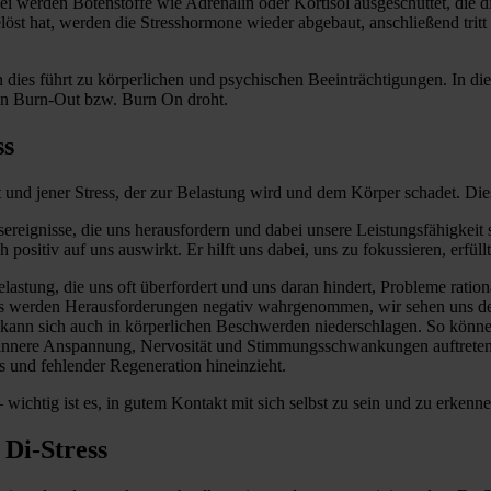
bei werden Botenstoffe wie Adrenalin oder Kortisol ausgeschüttet, die d
löst hat, werden die Stresshormone wieder abgebaut, anschließend tritt
enn dies führt zu körperlichen und psychischen Beeinträchtigungen. In
ein Burn-Out bzw. Burn On droht.
ss
ert und jener Stress, der zur Belastung wird und dem Körper schadet. Di
sereignisse, die uns herausfordern und dabei unsere Leistungsfähigkei
h positiv auf uns auswirkt. Er hilft uns dabei, uns zu fokussieren, erfü
Belastung, die uns oft überfordert und uns daran hindert, Probleme rati
ess werden Herausforderungen negativ wahrgenommen, wir sehen uns de
ss kann sich auch in körperlichen Beschwerden niederschlagen. So kö
innere Anspannung, Nervosität und Stimmungsschwankungen auftreten. 
ess und fehlender Regeneration hineinzieht.
– wichtig ist es, in gutem Kontakt mit sich selbst zu sein und zu erkenn
 Di-Stress