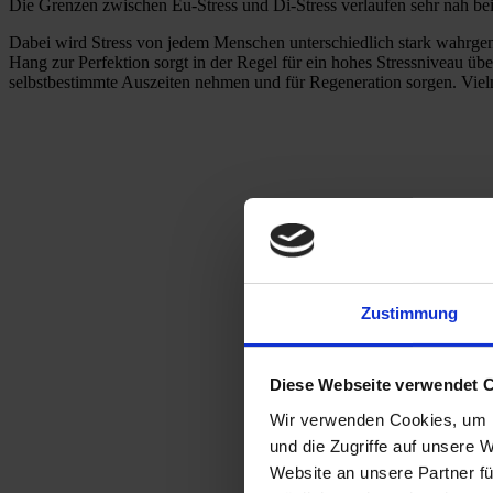
Die Grenzen zwischen Eu-Stress und Di-Stress verlaufen sehr nah bei
Dabei wird Stress von jedem Menschen unterschiedlich stark wahrgen
Hang zur Perfektion sorgt in der Regel für ein hohes Stressniveau üb
selbstbestimmte Auszeiten nehmen und für Regeneration sorgen. Viel
Zustimmung
Diese Webseite verwendet 
Wir verwenden Cookies, um I
und die Zugriffe auf unsere 
Website an unsere Partner fü