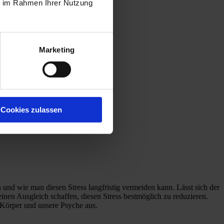
ie im Rahmen Ihrer Nutzung
Marketing
Cookies zulassen
en und wie man diesen Stress
langfristig vermeiden kann.
Lässt sich der
inen Ausgleich schaffen, diesen Stress bestmöglich
zu reduzieren
.
 Körper und unsere Psyche aus.