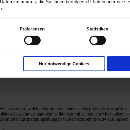
 Daten zusammen, die Sie ihnen bereitgestellt haben oder die s
n.
Präferenzen
Statistiken
Nur notwendige Cookies
ewusstwerden
, welche Faktoren bei einem selbst großen Stress auslös
iliären Ausnahmesituationen, sollte man mit geeigneten Mechanismen e
Sport oder Entspannungsübungen
wirken sich sehr positiv auf unseren