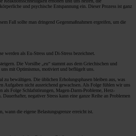
ie Reaktionsschnelligkeit erhöhen und uns helfen, die
 körperliche und psychische Entspannung ein. Dieser Prozess ist ganz
 diesem Fall sollte man dringend Gegenmaßnahmen ergreifen, um die
ese werden als Eu-Stress und Di-Stress bezeichnet.
t steigern. Die Vorsilbe „eu“ stammt aus dem Griechischen und
llt uns mit Optimismus, motiviert und beflügelt uns.
onal zu bewältigen. Die üblichen Erholungsphasen bleiben aus, was
n Aufgaben nicht ausreichend gewachsen. Als Folge fühlen wir uns
nnen als Folge Schlafstörungen, Magen-Darm-Probleme, Herz-
Dauerhafter, negativer Stress kann eine ganze Reihe an Problemen
en, wann die eigene Belastungsgrenze erreicht ist.