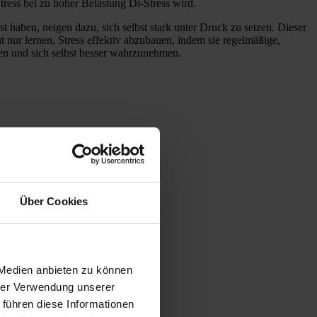
ress bei zu hoher Belastung Di-Stress wird.
aben, neigen dazu, sich selbst stark unter Druck zu setzen. Dieser
 nur lernen, Stress effektiv abzubauen, indem sie regelmäßige,
en und sich selbst besser wahrzunehmen.
Über Cookies
 Medien anbieten zu können
hrer Verwendung unserer
 führen diese Informationen