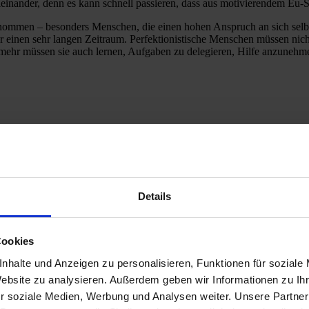
einander, denn es kann schnell passieren, dass aus motivierendem Eu-St
ommen – besonders Menschen, die einen hohen Anspruch an sich selbst h
er einen sehr langen Zeitraum. Perfektionistische Menschen müssen nicht
mehr müssen sie auch lernen, Aufgaben zu delegieren, Hilfe anzunehm
Details
Cookies
nhalte und Anzeigen zu personalisieren, Funktionen für soziale
Website zu analysieren. Außerdem geben wir Informationen zu I
r soziale Medien, Werbung und Analysen weiter. Unsere Partner