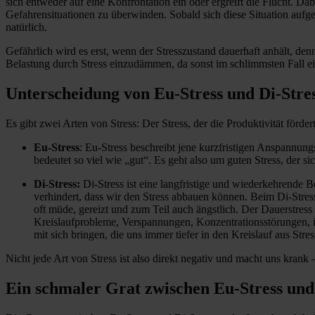
sich entweder auf eine Konfrontation ein oder ergreift die Flucht. Da
Gefahrensituationen zu überwinden. Sobald sich diese Situation aufge
natürlich.
Gefährlich wird es erst, wenn der Stresszustand dauerhaft anhält, d
Belastung durch Stress einzudämmen, da sonst im schlimmsten Fall 
Unterscheidung von Eu-Stress und Di-Stre
Es gibt zwei Arten von Stress: Der Stress, der die Produktivität förd
Eu-Stress
: Eu-Stress beschreibt jene kurzfristigen Anspannung
bedeutet so viel wie „gut“. Es geht also um guten Stress, der sic
Di-Stress:
Di-Stress ist eine langfristige und wiederkehrende 
verhindert, dass wir den Stress abbauen können. Beim Di-Str
oft müde, gereizt und zum Teil auch ängstlich. Der Dauerstre
Kreislaufprobleme, Verspannungen, Konzentrationsstörungen, 
mit sich bringen, die uns immer tiefer in den Kreislauf aus Str
Nicht jede Art von Stress ist also direkt negativ und macht uns krank 
Ein schmaler Grat zwischen Eu-Stress und