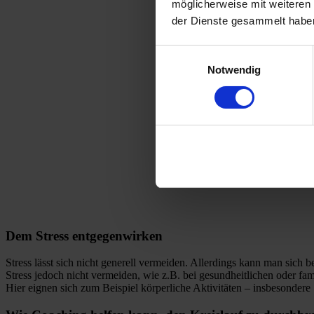
möglicherweise mit weiteren
der Dienste gesammelt habe
Einwilligungsauswahl
Notwendig
Dem Stress entgegenwirken
Stress lässt sich nicht generell vermeiden.
Allerdings kann man sich
b
Stress jedoch nicht vermeiden, wie z.B
.
bei gesundheitlichen oder fam
Hier eignen sich zum Beispiel körperliche Aktivitäten
– insbesondere