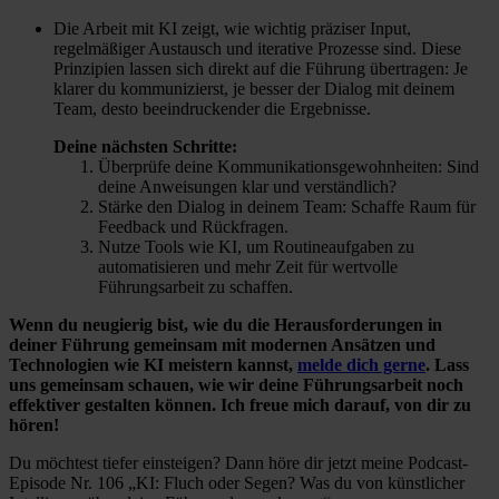
Die Arbeit mit KI zeigt, wie wichtig präziser Input,
regelmäßiger Austausch und iterative Prozesse sind. Diese
Prinzipien lassen sich direkt auf die Führung übertragen: Je
klarer du kommunizierst, je besser der Dialog mit deinem
Team, desto beeindruckender die Ergebnisse.
Deine nächsten Schritte:
Überprüfe deine Kommunikationsgewohnheiten: Sind
deine Anweisungen klar und verständlich?
Stärke den Dialog in deinem Team: Schaffe Raum für
Feedback und Rückfragen.
Nutze Tools wie KI, um Routineaufgaben zu
automatisieren und mehr Zeit für wertvolle
Führungsarbeit zu schaffen.
Wenn du neugierig bist, wie du die Herausforderungen in
deiner Führung gemeinsam mit modernen Ansätzen und
Technologien wie KI meistern kannst,
melde dich gerne
. Lass
uns gemeinsam schauen, wie wir deine Führungsarbeit noch
effektiver gestalten können. Ich freue mich darauf, von dir zu
hören!
Du möchtest tiefer einsteigen? Dann höre dir jetzt meine Podcast-
Episode Nr. 106 „KI: Fluch oder Segen? Was du von künstlicher